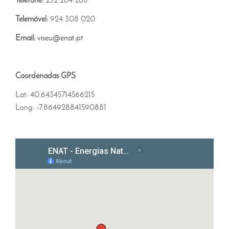
Telemóvel:
924 308 020
Email:
viseu@enat.pt
Coordenadas GPS
Lat: 40.64345714566215
Long: -7.864928841590881