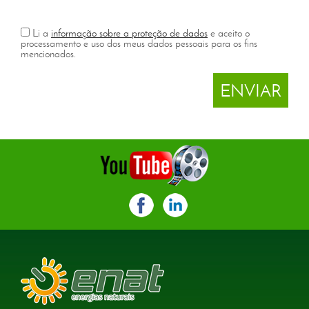
Li a
informação sobre a proteção de dados
e aceito o
processamento e uso dos meus dados pessoais para os fins
mencionados.