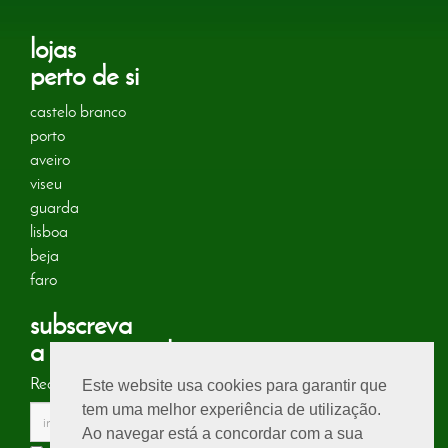
lojas
perto de si
castelo branco
porto
aveiro
viseu
guarda
lisboa
beja
faro
subscreva
a nossa newsletter
Receba no seu email informações sobre energias naturais!
Este website usa cookies para garantir que
tem uma melhor experiência de utilização.
Ao navegar está a concordar com a sua