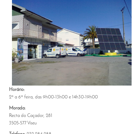
Horário:
2ª a 6ª feira, das 9h00-13h00 e 14h30-19h00
Morada:
Recta do Caçador, 281
3505-577 Viseu
Telefone:
232 284 288