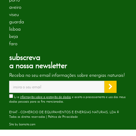
aveiro
viseu
guarda
lisboa
beja
faro
subscreva
a nossa newsletter
Receba no seu email informações sobre energias naturais!
Li a
informação sobre a proteção de dados
e aceito o processamento e uso dos meus
dados pessoais para os fins mencionados.
ENAT - COMÉRCIO DE EQUIPAMENTOS E ENERGIAS NATURAIS, LDA ©
Todos os direitos reservados |
Política de Privacidade
Site by
bomsite.com