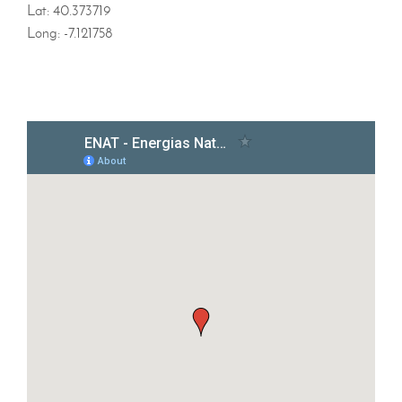
Lat: 40.373719
Long: -7.121758