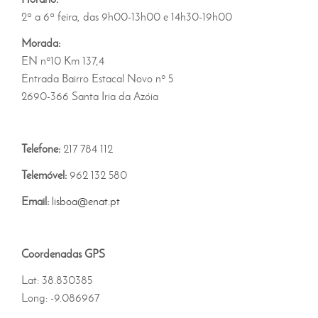
2ª a 6ª feira, das 9h00-13h00 e 14h30-19h00
Morada:
EN nº10 Km 137,4
Entrada Bairro Estacal Novo nº 5
2690-366 Santa Iria da Azóia
Telefone:
217 784 112
Telemóvel:
962 132 580
Email:
lisboa@enat.pt
Coordenadas GPS
Lat: 38.830385
Long: -9.086967