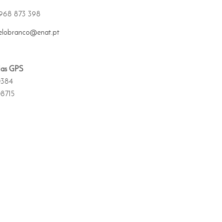
968 873 398
elobranco@enat.pt
as GPS
0384
08715