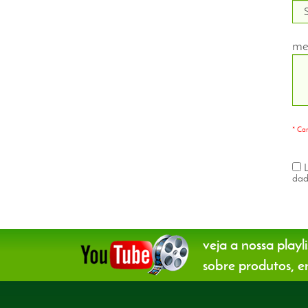
me
* Cam
L
dad
veja a nossa playli
sobre produtos, en