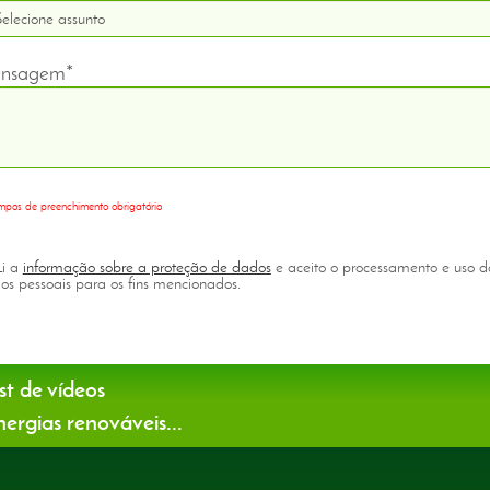
nsagem*
pos de preenchimento obrigatório
i a
informação sobre a proteção de dados
e aceito o processamento e uso 
os pessoais para os fins mencionados.
st de vídeos
ergias renováveis...