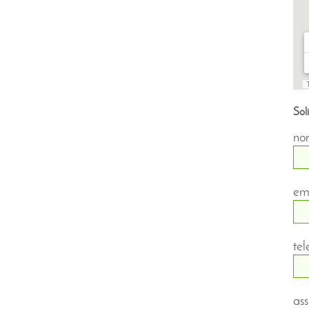
Sol
no
em
te
ass