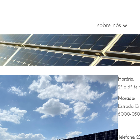
sobre nós
Horário:
2ª a 6ª fe
Morada:
Estrada Cr
6000-050 
Telefone:
2