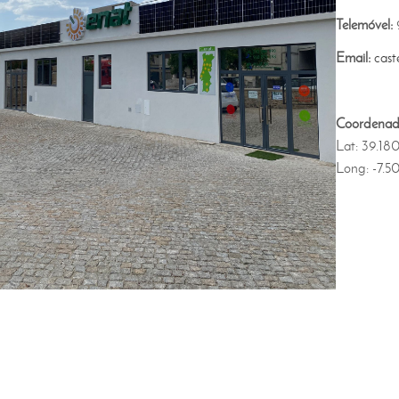
Telemóvel:
Email:
cast
Coordenad
Lat: 39.18
Long: -7.5