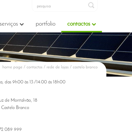
serviços
portfolio
contactos
home page
/ contactos / rede de lojas / castelo branco
ira, das 9h00 às 13:/14:00 ás 18h00
uz de Montalvão, 18
Castelo Branco
72 089 999