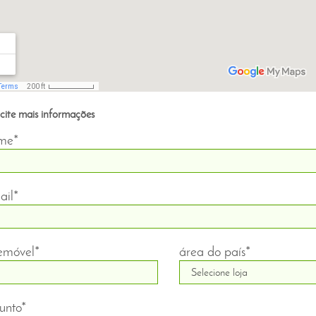
icite mais informações
me*
ail*
lemóvel*
área do país*
unto*