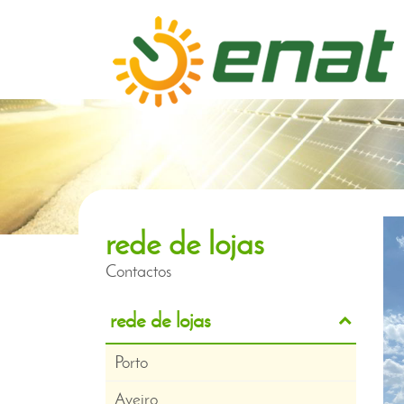
na sua casa ou empresa
produza a sua
rede de lojas
eletricidade
Contactos
rede de lojas
Porto
Aveiro