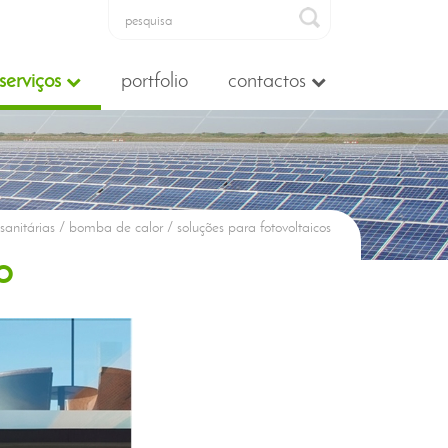
serviços
portfolio
contactos
sanitárias / bomba de calor / soluções para fotovoltaicos
o