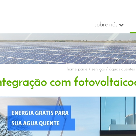
sobre nós
home page
/ serviços / águas quentes 
ntegração com fotovoltaico