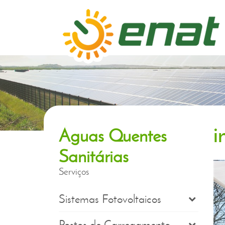
na sua casa ou empresa
produza a sua
i
Águas Quentes
eletricidade
Sanitárias
Serviços
Sistemas Fotovoltaicos
Postos de Carregamento