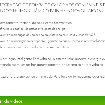
TEGRAÇÃO DE BOMBA DE CALOR AQS COM PAINÉI
BLOCO TERMODINÂMICO PAINÉIS FOTOVOLTAICOS +
oveitamento racional do seu sistema fotovoltaico:
fine novos padrões de gestão inteligente da energia.
ximiza a produção dos painéis solares fotovoltaico e reduz custos de AQS.
ximiza a irradiação solar disponível, garantindo que o sistema solar termodinâmic
ter o equilíbrio entre a produção e o consumo elétrico.
 a função inteligente Fotovoltaica, o sistema solar absorve a energia e
mitindo assim um melhor aproveitamento do sistema solar fotovoltaico.
uza a fatura energética em mais de 70% face ao termoacumulador elét
st de vídeos