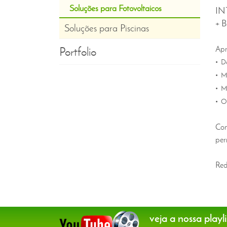
Soluções para Fotovoltaicos
IN
+ 
Soluções para Piscinas
Apr
Portfolio
• De
• Ma
• Ma
• Ob
Com
per
Red
veja a nossa playli