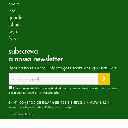
aveiro
viseu
guarda
lisboa
beja
faro
subscreva
a nossa newsletter
Receba no seu email informações sobre energias naturais!
Li a
informação sobre a proteção de dados
e aceito o processamento e uso dos meus
dados pessoais para os fins mencionados.
ENAT - COMÉRCIO DE EQUIPAMENTOS E ENERGIAS NATURAIS, LDA ©
Todos os direitos reservados |
Política de Privacidade
Site by
bomsite.com