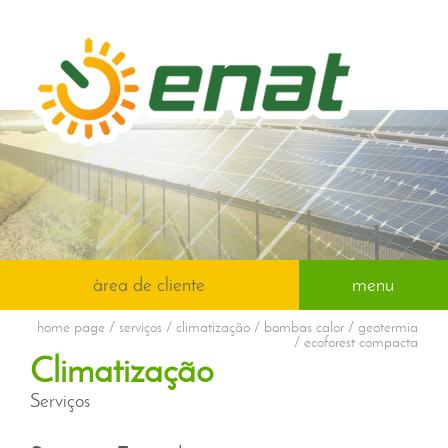
àrea de cliente
menu
home page
/ serviços / climatização / bombas calor / geotermia
/ ecoforest compacta
Climatização
Serviços