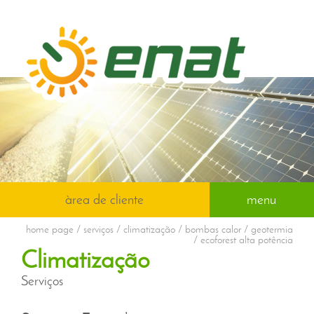
àrea de cliente
menu
home page
/ serviços / climatização / bombas calor / geotermia
/ ecoforest alta potência
Climatização
Serviços