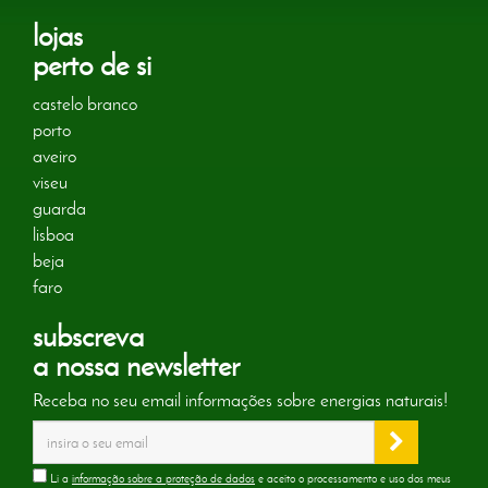
lojas
perto de si
castelo branco
porto
aveiro
viseu
guarda
lisboa
beja
faro
subscreva
a nossa newsletter
Receba no seu email informações sobre energias naturais!
Li a
informação sobre a proteção de dados
e aceito o processamento e uso dos meus