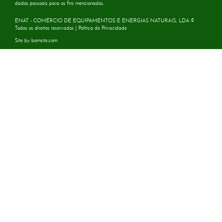
dados pessoais para os fins mencionados.
ENAT - COMÉRCIO DE EQUIPAMENTOS E ENERGIAS NATURAIS, LDA ©
Todos os direitos reservados |
Política de Privacidade
Site by
bomsite.com