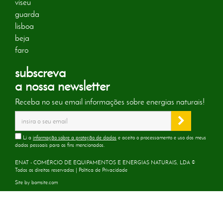
viseu
guarda
lisboa
beja
faro
subscreva
a nossa newsletter
Receba no seu email informações sobre energias naturais!
Li a
informação sobre a proteção de dados
e aceito o processamento e uso dos meus
dados pessoais para os fins mencionados.
ENAT - COMÉRCIO DE EQUIPAMENTOS E ENERGIAS NATURAIS, LDA ©
Todos os direitos reservados |
Política de Privacidade
Site by
bomsite.com