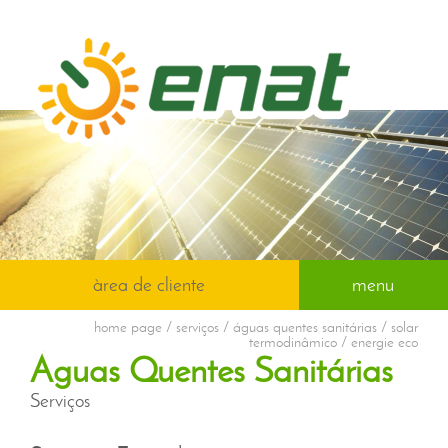
àrea de cliente
menu
home page
/ serviços / águas quentes sanitárias / solar
termodinâmico / energie eco
Águas Quentes Sanitárias
Serviços