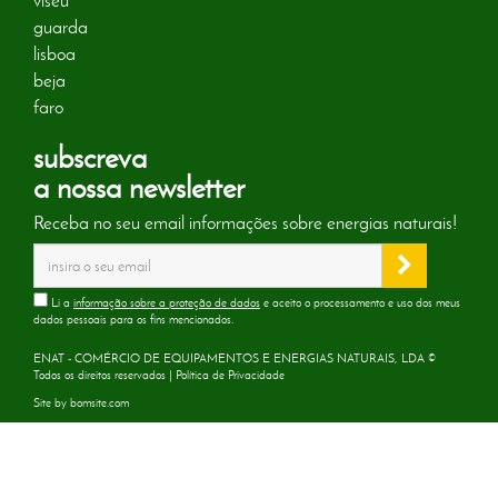
viseu
guarda
lisboa
beja
faro
subscreva
a nossa newsletter
Receba no seu email informações sobre energias naturais!
Li a
informação sobre a proteção de dados
e aceito o processamento e uso dos meus
dados pessoais para os fins mencionados.
ENAT - COMÉRCIO DE EQUIPAMENTOS E ENERGIAS NATURAIS, LDA ©
Todos os direitos reservados |
Política de Privacidade
Site by
bomsite.com