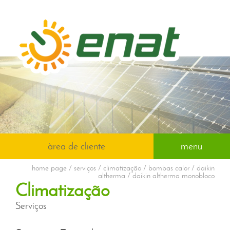
àrea de cliente
menu
home page
/ serviços / climatização / bombas calor / daikin
altherma / daikin altherma monobloco
Climatização
Serviços