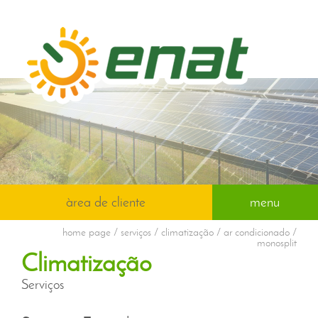
àrea de cliente
menu
home page
/ serviços / climatização / ar condicionado /
monosplit
Climatização
Serviços