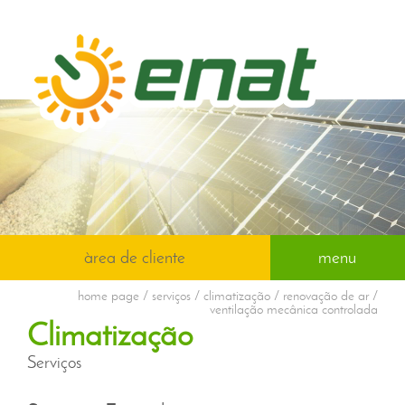
àrea de cliente
menu
home page
/ serviços / climatização / renovação de ar /
ventilação mecânica controlada
Climatização
Serviços