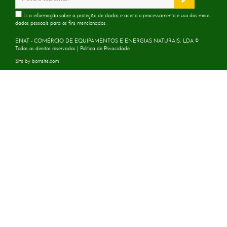
Li a
informação sobre a proteção de dados
e aceito o processamento e uso dos meus
dados pessoais para os fins mencionados.
ENAT - COMÉRCIO DE EQUIPAMENTOS E ENERGIAS NATURAIS, LDA ©
Todos os direitos reservados |
Política de Privacidade
Site by
bomsite.com