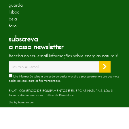
guarda
lisboa
beja
faro
subscreva
a nossa newsletter
Receba no seu email informações sobre energias naturais!
Li a
informação sobre a proteção de dados
e aceito o processamento e uso dos meus
dados pessoais para os fins mencionados.
ENAT - COMÉRCIO DE EQUIPAMENTOS E ENERGIAS NATURAIS, LDA ©
Todos os direitos reservados |
Política de Privacidade
Site by
bomsite.com