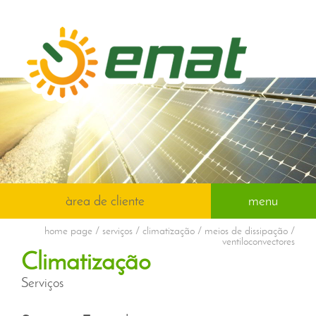
àrea de cliente
menu
home page
/ serviços / climatização / meios de dissipação /
ventiloconvectores
Climatização
Serviços