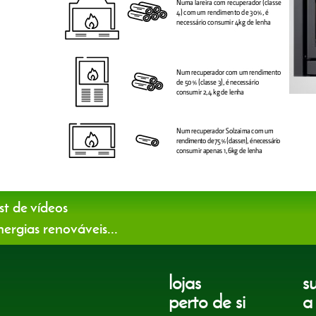
st de vídeos
ergias renováveis...
lojas
s
perto de si
a