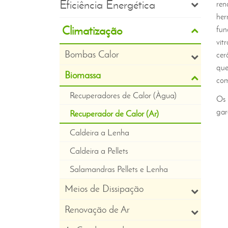
Eficiência Energética
ren
her
Climatização
fun
vit
Bombas Calor
cer
que
Biomassa
com
Recuperadores de Calor (Àgua)
Os 
gar
Recuperador de Calor (Ar)
Caldeira a Lenha
Caldeira a Pellets
Salamandras Pellets e Lenha
Meios de Dissipação
Renovação de Ar