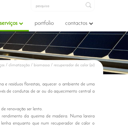
serviços
portfolio
contactos
ços / climatização / biomassa / recuperador de calor (ar)
 e resíduos florestais, aquecer o ambiente de uma
ravés de condutas de ar ou do aquecimento central a
de renovação ser lento.
o rendimento da queima de madeira. Numa lareira
a lenha enquanto que num recuperador de calor o