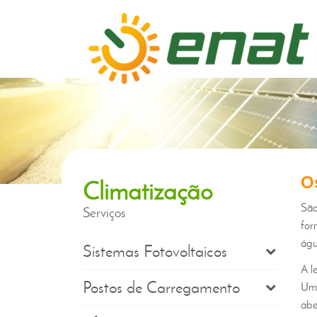
na sua casa ou empresa
produza a sua
O
Climatização
eletricidade
São
Serviços
for
águ
Sistemas Fotovoltaicos
A l
Postos de Carregamento
Um 
abe