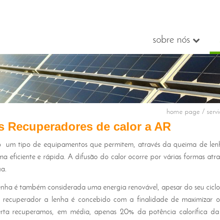
sobre nós
home page
/ servi
s Recuperadores de calor a AR
 um tipo de equipamentos que permitem, através da queima de lenha
ma eficiente e rápida. A difusão do calor ocorre por várias formas at
a.
enha é também considerada uma energia renovável, apesar do seu ciclo 
recuperador a lenha é concebido com a finalidade de maximizar 
rta recuperamos, em média, apenas 20% da potência calorífica d