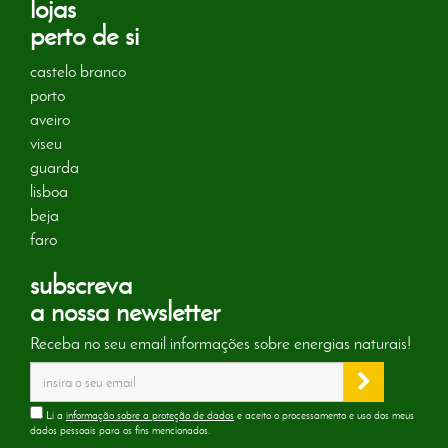
lojas
perto de si
castelo branco
porto
aveiro
viseu
guarda
lisboa
beja
faro
subscreva
a nossa newsletter
Receba no seu email informações sobre energias naturais!
Li a
informação sobre a proteção de dados
e aceito o processamento e uso dos meus
dados pessoais para os fins mencionados.