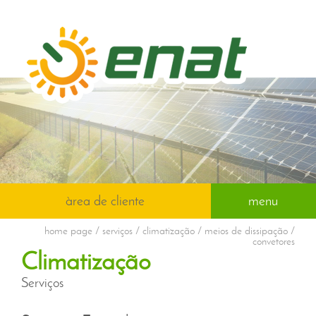
àrea de cliente
menu
home page
/ serviços / climatização / meios de dissipação /
convetores
Climatização
Serviços