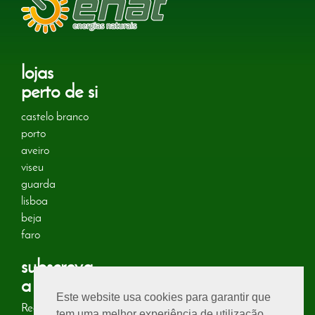
lojas
perto de si
castelo branco
porto
aveiro
viseu
guarda
lisboa
beja
faro
subscreva
a nossa newsletter
Este website usa cookies para garantir que
Receba no seu email informações sobre energias naturais!
tem uma melhor experiência de utilização.