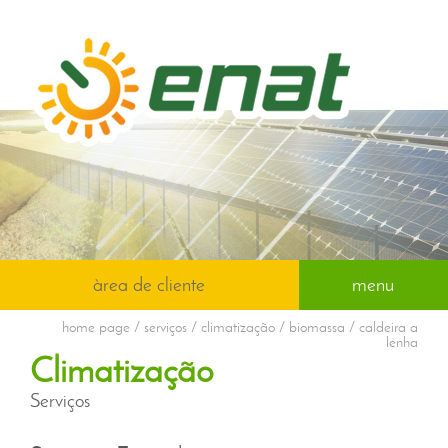
àrea de cliente
menu
home page
/ serviços / climatização / biomassa / caldeira a
lenha
Climatização
Serviços